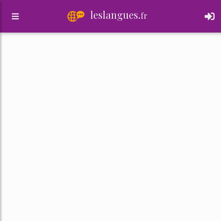
leslangues.
fr