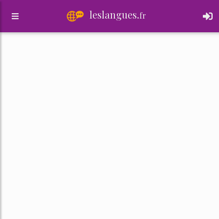
leslangues.
fr