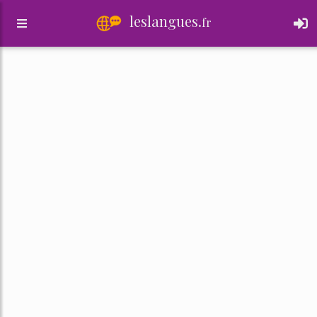
leslangues.
fr