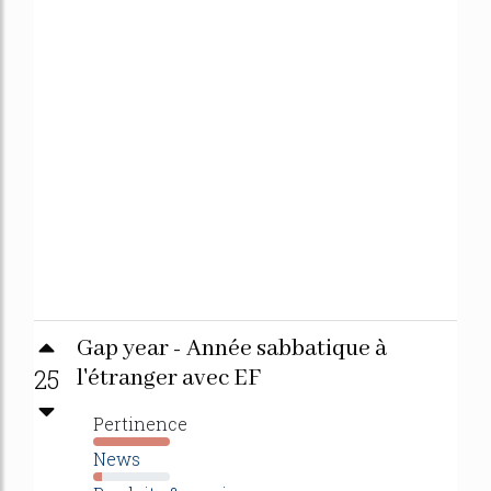
Gap year - Année sabbatique à
25
l'étranger avec EF
Pertinence
1175%
News
12%