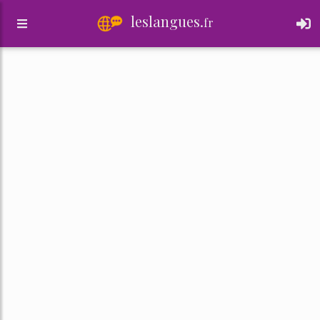
leslangues.
fr