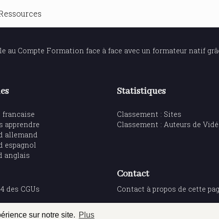
 Ressources
le au Compte Formation face à face avec un formateur natif gr
es
Statistiques
 francaise
Classement : Sites
s apprendre
Classement : Auteurs de Vid
 d allemand
d espagnol
d anglais
Contact
e 4 des CGUs
Contact à propos de cette pa
© Copyright:
Teradoc Sarl
périence sur notre site.
Plus