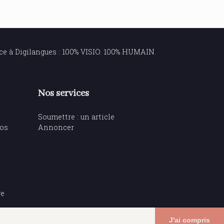
âce à Digilangues : 100% VISIO. 100% HUMAIN.
Nos services
Soumettre : un article
éos
Annoncer
ge
J'ai compris