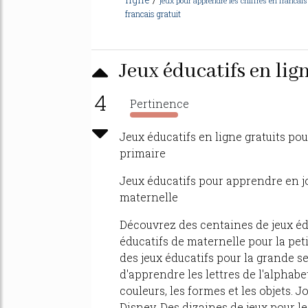
jeux pour apprendre les chiffres en francais
francais gratuit
Jeux éducatifs en lign
4
Pertinence
724%
Jeux éducatifs en ligne gratuits po
primaire
Jeux éducatifs pour apprendre en jo
maternelle
Découvrez des centaines de jeux éduc
éducatifs de maternelle pour la pet
des jeux éducatifs pour la grande s
d'apprendre les lettres de l'alphabet
couleurs, les formes et les objets.
Disney. Des dizaines de jeux pour les