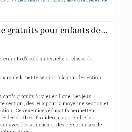
 gratuit
apprendre francais enfant 12 ans
e gratuits pour enfants de ...
ur enfants d'école maternelle et classe de
uant de la petite section à la grande section
atifs gratuits à jouer en ligne. Des jeux
ite section , des jeux pour la moyenne section et
ection . Ces exercices éducatifs permettent
 et les chiffres. Ils aident à apprendre les
 Jouer avec des animaux et des personnages de
 3 ans, 4 ans...