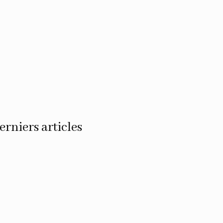
erniers articles