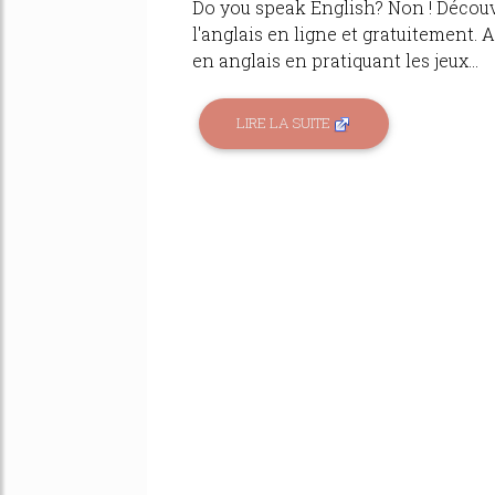
Do you speak English? Non ! Découv
l'anglais en ligne et gratuitement. A
en anglais en pratiquant les jeux...
LIRE LA SUITE