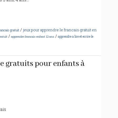
/
jeux pour apprendre le francais gratuit en
rancais gratuit
/
/
apprendre a lire et ecrire le
ratuit
apprendre francais enfant 12 ans
ne gratuits pour enfants à
ais