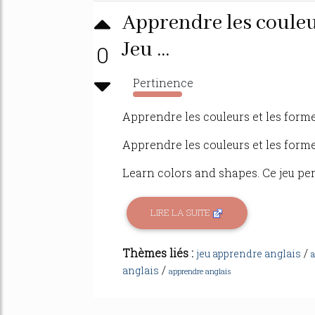
Apprendre les couleur
Jeu ...
0
Pertinence
112%
Apprendre les couleurs et les form
Apprendre les couleurs et les forme
Learn colors and shapes. Ce jeu pe
LIRE LA SUITE
Thèmes liés :
/
jeu apprendre anglais
a
/
anglais
apprendre anglais