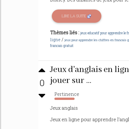
LIRE LA SUITE
Thèmes liés :
jeux educatif pour apprendre le f
/
ligne
jeux pour apprendre les chiffres en francais g
francais gratuit
Jeux d'anglais en lig
jouer sur ...
0
Pertinence
3390%
Jeux anglais
Jeux en ligne pour apprendre l'angl