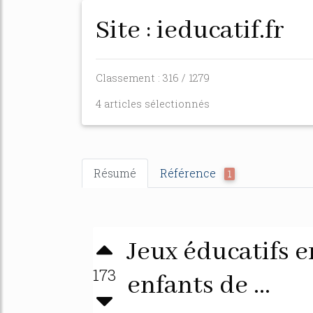
Site : ieducatif.fr
Classement : 316 / 1279
4 articles sélectionnés
Résumé
Référence
1
Jeux éducatifs e
173
enfants de ...