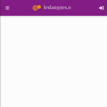
leslangues.
fr