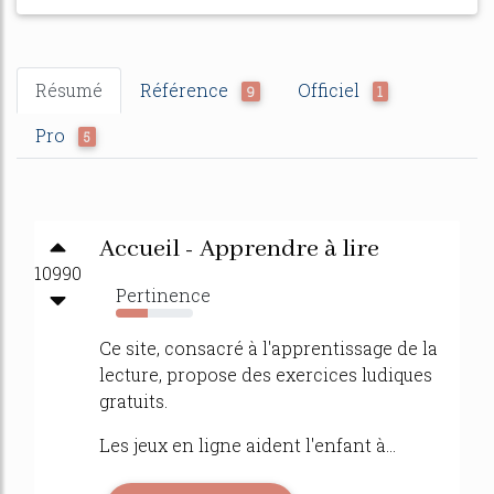
Résumé
Référence
Officiel
9
1
Pro
5
Accueil - Apprendre à lire
10990
Pertinence
41%
Ce site, consacré à l'apprentissage de la
lecture, propose des exercices ludiques
gratuits.
Les jeux en ligne aident l'enfant à...