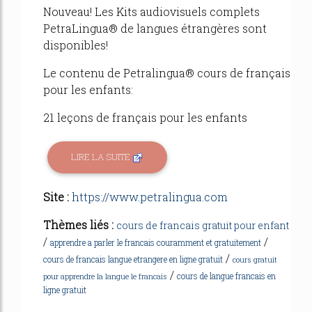
Nouveau! Les Kits audiovisuels complets
PetraLingua® de langues étrangères sont
disponibles!
Le contenu de Petralingua® cours de français
pour les enfants:
21 leçons de français pour les enfants
LIRE LA SUITE
Site :
https://www.petralingua.com
Thèmes liés :
cours de francais gratuit pour enfant
/
/
apprendre a parler le francais couramment et gratuitement
/
cours de francais langue etrangere en ligne gratuit
cours gratuit
/
cours de langue francais en
pour apprendre la langue le francais
ligne gratuit