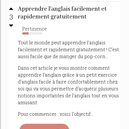
Apprendre l'anglais facilement et
3
rapidement gratuitement
Pertinence
32%
Tout le monde peut apprendre l'anglais
facilement et rapidement gratuitement ! C'est
aussi facile que de manger du pop-corn...
Dans cet article je vous montre comment
apprendre l'anglais grâce à un petit exercice
d'anglais facile à faire confortablement chez
soi qui va vous permettre d'acquérir plusieurs
notions importantes de l'anglais tout en vous
amusant
Pour commencer : voici l'objectif...