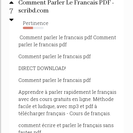
Comment Parler Le Francais PDF -
7
scribd.com
Pertinence
49%
Comment parler le francais pdf Comment
parler le francais pdf
Comment parler le francais pdf
DIRECT DOWNLOAD!
Comment parler le francais pdf
Apprendre à parler rapidement le français
avec des cours gratuits en ligne. Méthode
facile et ludique, avec mp3 et pdf à
télécharger français - Cours de français.
comment écrire et parler le français sans
fautes pdf