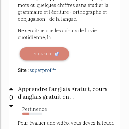
mots ou quelques chiffres sans étudier la
grammaire et l'écriture - orthographe et
conjugaison - de la langue.
Ne serait-ce que les achats de la vie
quotidienne, la...
LIRE LA SUITE
Site :
superprof.fr
Apprendre l'anglais gratuit, cours
0
d'anglais gratuit en ...
Pertinence
36%
Pour évaluer une vidéo, vous devez la louer.