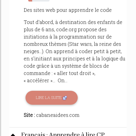
18%
Des sites web pour apprendre le code
Tout d'abord, à destination des enfants de
plus de 6 ans, code.org propose des
initiations à la programmation sur de
nombreux thèmes (Star wars, la reine des
neiges...). On apprend à coder petit à petit,
en s'initiant aux principes et à la logique du
code grâce à un système de blocs de
commande : « aller tout droit »,
« accélérer »... On...
LIRE LA SUITE
Site :
cabaneaidees.com
Français : Apprendre à lire CP