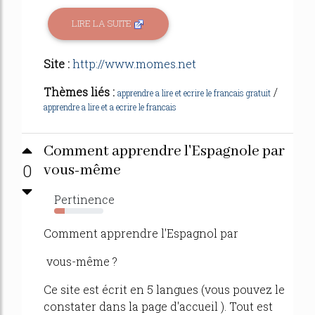
LIRE LA SUITE
Site :
http://www.momes.net
Thèmes liés :
/
apprendre a lire et ecrire le francais gratuit
apprendre a lire et a ecrire le francais
Comment apprendre l'Espagnole par
0
vous-même
Pertinence
21%
Comment apprendre l'Espagnol par
vous-même ?
Ce site est écrit en 5 langues (vous pouvez le
constater dans la page d'accueil ). Tout est