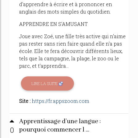
d'apprendre à écrire et à prononcer en
anglais des mots simples du quotidien.
APPRENDRE EN S'AMUSANT
Joue avec Zoé, une fille très active qui n'aime
pas rester sans rien faire quand elle n'a pas
école. Elle te fera découvrir différents lieux,
tels que la campagne, la plage, le zoo ou le
parc, et t'apprendra...
LIRE LA SUITE
Site :
https://fr.appszoom.com
Apprentissage d’une langue :
0
pourquoi commencer l ...