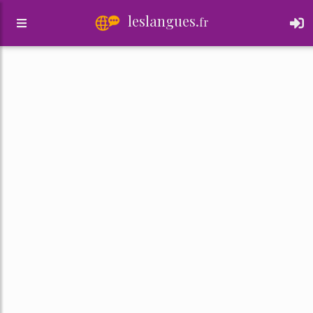
leslangues.
fr