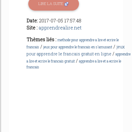
LIRE LA SUITE
Date:
2017-07-05 17:57:48
Site :
apprendrealire.net
Thèmes liés :
methode pour apprendre a lire et ecrire le
/
/
jeux
francais
jeux pour apprendre le francais en s'amusant
/
pour apprendre le francais gratuit en ligne
apprendre
/
a lire et ecrire le francais gratuit
apprendre a lire et a ecrire le
francais