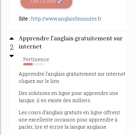
LIRE LA SUITE
Site :
http://www.anglais5minutes.fr
Apprendre l'anglais gratuitement sur
2
internet
Pertinence
44%
Apprendre l'anglais gratuitement sur internet
cliquez sur le lien
Des solutions en ligne pour apprendre une
langue, il en existe des milliers.
Les cours d'anglais gratuits en ligne offrent
une excellente occasion pour apprendre à
parler, lire et écrire la langue anglaise.