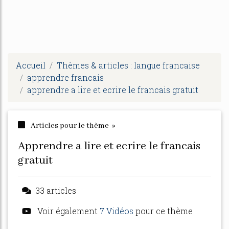
Accueil
Thèmes & articles : langue francaise
apprendre francais
apprendre a lire et ecrire le francais gratuit
Articles pour le thème »
apprendre a lire et ecrire le francais
gratuit
33 articles
Voir également
7 Vidéos
pour ce thème