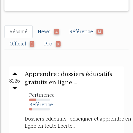
Résumé
News
Référence
4
14
Officiel
Pro
1
9
Apprendre : dossiers éducatifs
8226
gratuits en ligne ...
Pertinence
33%
Référence
16%
Dossiers éducatifs : enseigner et apprendre en
ligne en toute liberté...