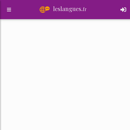
leslangues.
fr