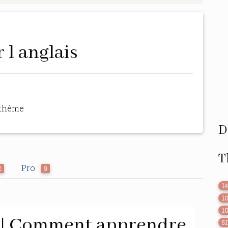
 l anglais
 thème
D
T
Pro
2
9
1
1
1
s | Comment apprendre
51