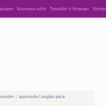
angues
Nouveaux outils
Travailler à l'étranger
Entrep
pprendre
apprendre l anglais parle