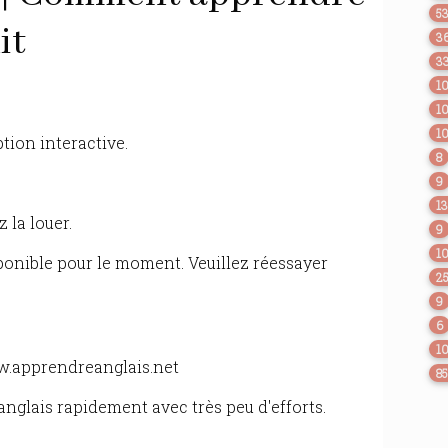
5
it
3
3
1
1
1
tion interactive.
8
9
1
 la louer.
9
1
sponible pour le moment. Veuillez réessayer
2
9
6
1
www.apprendreanglais.net
8
glais rapidement avec très peu d'efforts.