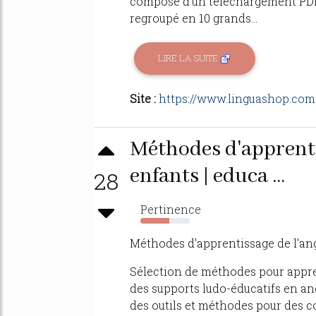
compose d'un téléchargement PDF 
regroupé en 10 grands...
LIRE LA SUITE
Site :
https://www.linguashop.com
Méthodes d'apprenti
enfants | educa ...
28
Pertinence
58%
Méthodes d'apprentissage de l'ang
Sélection de méthodes pour apprend
des supports ludo-éducatifs en an
des outils et méthodes pour des co