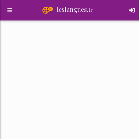
leslangues.
fr