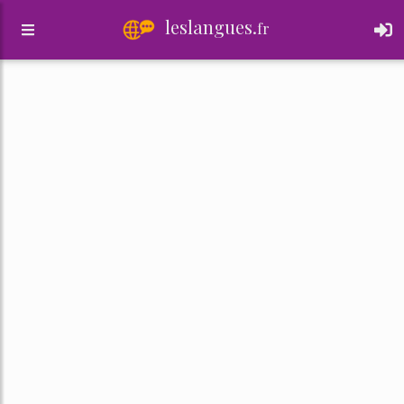
leslangues.
fr