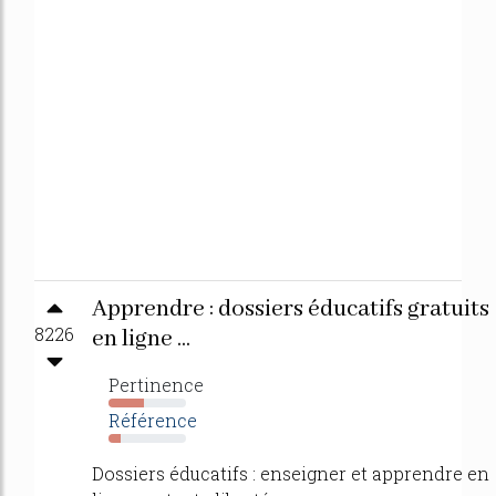
Apprendre : dossiers éducatifs gratuits
8226
en ligne ...
Pertinence
45%
Référence
16%
Dossiers éducatifs : enseigner et apprendre en