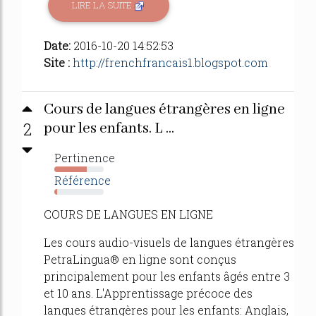
LIRE LA SUITE
Date:
2016-10-20 14:52:53
Site :
http://frenchfrancais1.blogspot.com
Cours de langues étrangères en ligne
2
pour les enfants. L ...
Pertinence
66%
Référence
6%
COURS DE LANGUES EN LIGNE
Les cours audio-visuels de langues étrangères
PetraLingua® en ligne sont conçus
principalement pour les enfants âgés entre 3
et 10 ans. L'Apprentissage précoce des
langues étrangères pour les enfants: Anglais,