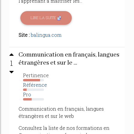
l'apprenant à maîtriser les...
LIRE LA SUITE
Site :
balingua.com
Communication en français, langues
1
étrangères et sur le ...
Pertinence
81%
Référence
17%
Pro
42%
Communication en français, langues
étrangères et sur le web
Consultez la liste de nos formations en