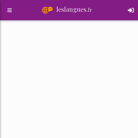
leslangues.
fr