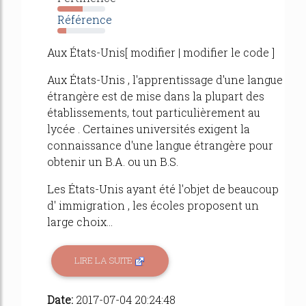
53%
Référence
19%
Aux États-Unis[ modifier | modifier le code ]
Aux États-Unis , l'apprentissage d'une langue
étrangère est de mise dans la plupart des
établissements, tout particulièrement au
lycée . Certaines universités exigent la
connaissance d'une langue étrangère pour
obtenir un B.A. ou un B.S.
Les États-Unis ayant été l'objet de beaucoup
d' immigration , les écoles proposent un
large choix...
LIRE LA SUITE
Date:
2017-07-04 20:24:48