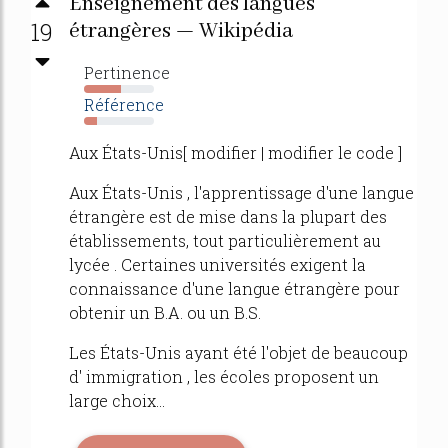
Enseignement des langues
19
étrangères — Wikipédia
Pertinence
53%
Référence
19%
Aux États-Unis[ modifier | modifier le code ]
Aux États-Unis , l'apprentissage d'une langue
étrangère est de mise dans la plupart des
établissements, tout particulièrement au
lycée . Certaines universités exigent la
connaissance d'une langue étrangère pour
obtenir un B.A. ou un B.S.
Les États-Unis ayant été l'objet de beaucoup
d' immigration , les écoles proposent un
large choix...