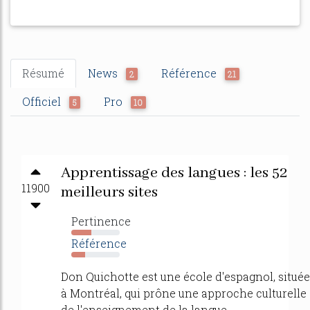
Résumé
News
Référence
2
21
Officiel
Pro
5
10
Apprentissage des langues : les 52
11900
meilleurs sites
Pertinence
42%
Référence
28%
Don Quichotte est une école d'espagnol, située
à Montréal, qui prône une approche culturelle
de l'enseignement de la langue.