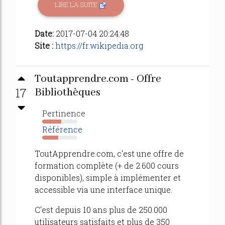
LIRE LA SUITE
Date:
2017-07-04 20:24:48
Site :
https://fr.wikipedia.org
Toutapprendre.com - Offre
17
Bibliothèques
Pertinence
54%
Référence
45%
ToutApprendre.com, c'est une offre de
formation complète (+ de 2.600 cours
disponibles), simple à implémenter et
accessible via une interface unique.
C'est depuis 10 ans plus de 250.000
utilisateurs satisfaits et plus de 350