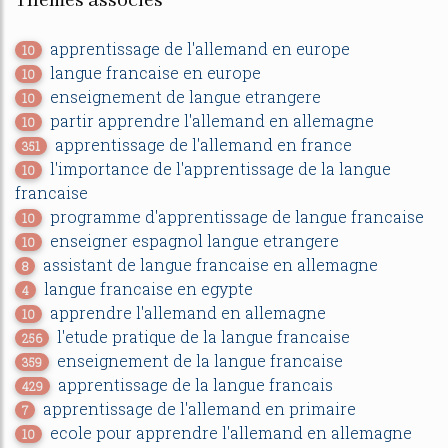
Thèmes associés
apprentissage de l'allemand en europe
10
langue francaise en europe
10
enseignement de langue etrangere
10
partir apprendre l'allemand en allemagne
10
apprentissage de l'allemand en france
351
l'importance de l'apprentissage de la langue
10
francaise
programme d'apprentissage de langue francaise
10
enseigner espagnol langue etrangere
10
assistant de langue francaise en allemagne
8
langue francaise en egypte
4
apprendre l'allemand en allemagne
10
l'etude pratique de la langue francaise
256
enseignement de la langue francaise
359
apprentissage de la langue francais
429
apprentissage de l'allemand en primaire
7
ecole pour apprendre l'allemand en allemagne
10