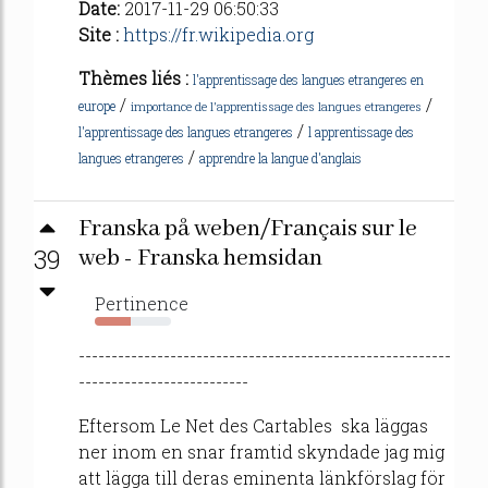
Date:
2017-11-29 06:50:33
Site :
https://fr.wikipedia.org
Thèmes liés :
l'apprentissage des langues etrangeres en
/
/
europe
importance de l'apprentissage des langues etrangeres
/
l'apprentissage des langues etrangeres
l apprentissage des
/
langues etrangeres
apprendre la langue d'anglais
Franska på weben/Français sur le
39
web - Franska hemsidan
Pertinence
47%
---------------------------------------------------------
--------------------------
Eftersom Le Net des Cartables ska läggas
ner inom en snar framtid skyndade jag mig
att lägga till deras eminenta länkförslag för