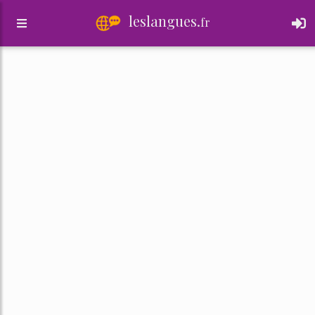
leslangues.
fr