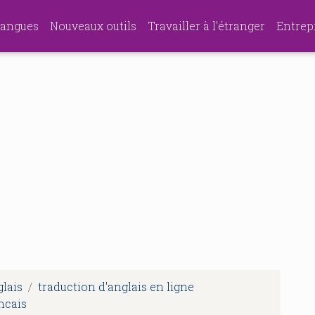
angues
Nouveaux outils
Travailler à l'étranger
Entrep
glais
traduction d'anglais en ligne
ancais