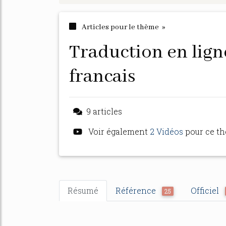
Articles pour le thème »
traduction en ligne de l anglais au
francais
9 articles
Voir également
2 Vidéos
pour ce t
Résumé
Référence
Officiel
25