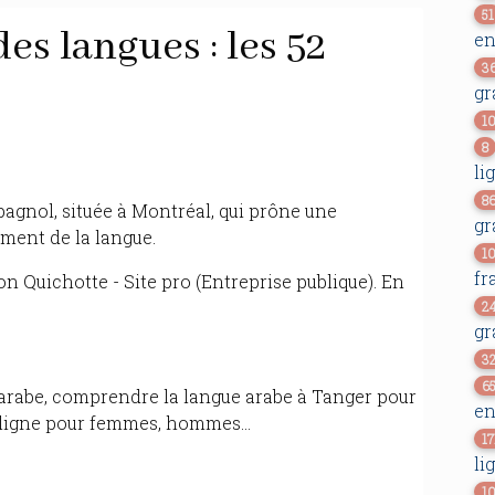
51
es langues : les 52
en
3
gr
1
8
li
8
pagnol, située à Montréal, qui prône une
gr
ement de la langue.
1
fr
on Quichotte - Site pro (Entreprise publique). En
2
gr
3
6
arabe, comprendre la langue arabe à Tanger pour
en
n ligne pour femmes, hommes...
17
li
1