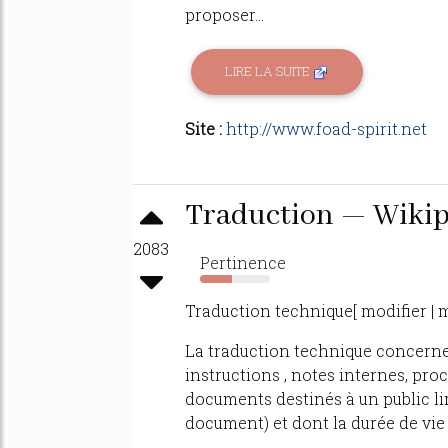
proposer...
LIRE LA SUITE
Site :
http://www.foad-spirit.net
Traduction — Wikip
2083
Pertinence
45%
Traduction technique[ modifier | m
La traduction technique concerne 
instructions , notes internes, proc
documents destinés à un public li
document) et dont la durée de vie 