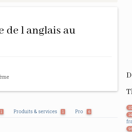
D
hème
T
1
Produits & services
Pro
1
1
6
1
fr
9