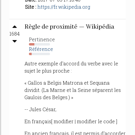
Site :
https://fr.wikipedia.org
Règle de proximité — Wikipédia
1684
Pertinence
26%
Référence
13%
Autre exemple d'accord du verbe avec le
sujet le plus proche :
« Gallos a Belgis Matrona et Sequana
dividit. (La Marne et la Seine séparent les
Gaulois des Belges.) »
-- Jules César,
En français[ modifier | modifier le code ]
En ancien français, il est permis d'accorder