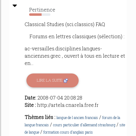
Pertinence
59%
Classical Studies (sci.classics) FAQ
Forums en lettres classiques (sélection) :
ac-versailles.disciplines.langues-
anciennes.grec , ouvert à tous en lecture et
en...
LIRE LA SUITE
Date:
2008-07-04 20:08:28
Site :
http://artela.cnarela.free.fr
Thèmes liés :
/
langue de l ancien francais
forum de la
/
/
langue francais
cours particulier d'allemand strasbourg
site
/
de langue
formation cours d'anglais paris