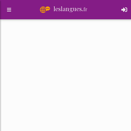
leslangues.
fr