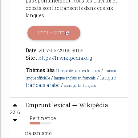
pas spontanément ; tous les travaux et
débats sont retranscrits dans ces six
langues...
LIRE LA SUITE
Date:
2017-06-29 06:30:59
Site :
https://fr.wikipedia.org
Thèmes liés :
/
langue de l ancien francais
francais
/
/
langue
langue officielle
langue anglais en francais
francais arabe
/
sans parler l anglais
Emprunt lexical — Wikipédia
2216
Pertinence
48%
italianisme