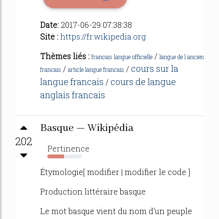
Date:
2017-06-29 07:38:38
Site :
https://fr.wikipedia.org
Thèmes liés :
/
francais langue officielle
langue de l ancien
cours sur la
/
/
francais
article langue francais
langue francais
cours de langue
/
anglais francais
Basque — Wikipédia
202
Pertinence
49%
Étymologie[ modifier | modifier le code ]
Production littéraire basque
Le mot basque vient du nom d'un peuple