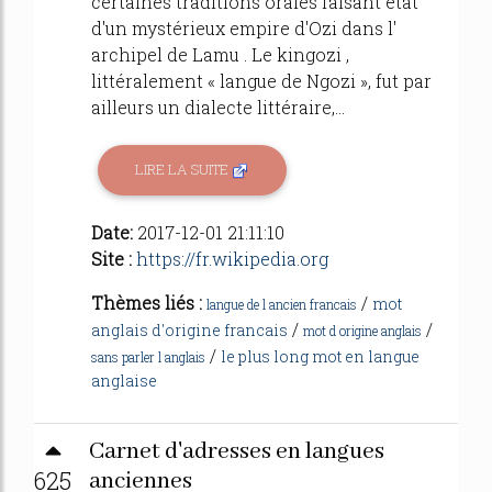
certaines traditions orales faisant état
d'un mystérieux empire d'Ozi dans l'
archipel de Lamu . Le kingozi ,
littéralement « langue de Ngozi », fut par
ailleurs un dialecte littéraire,...
LIRE LA SUITE
Date:
2017-12-01 21:11:10
Site :
https://fr.wikipedia.org
Thèmes liés :
/
mot
langue de l ancien francais
/
/
anglais d'origine francais
mot d origine anglais
/
le plus long mot en langue
sans parler l anglais
anglaise
Carnet d'adresses en langues
625
anciennes