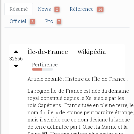
Résumé
News
Référence
2
14
Officiel
Pro
2
7
Île-de-France — Wikipédia
32566
Pertinence
48%
Article détaillé : Histoire de l'Île-de-France .
La région Île-de-France est née du domaine
royal constitué depuis le Xe siècle par les
rois Capétiens . Étant située en pleine terre, le
nom d'« île » de France peut paraître étrange,
mais il semble que ce nom désigne la langue
de terre délimitée par l' Oise , la Marne et la
Seine [5] . Une explication plus historique