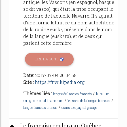
antique, les Vascons (en espagnol, basque
se dit vasco), qui était la tribu occupant le
territoire de l'actuelle Navarre. Il s'agirait
d'une forme latinisée du nom autochtone
de la racine eusk-, présente dans le nom
de la langue (euskara), et de ceux qui
parlent cette dernière...
LIRE LA SUITE
Date:
2017-07-04 20:04:58
Site :
https://fr.wikipedia.org
Thèmes liés :
/
langue
langue de l ancien francais
/
/
origine mot francais
les sons de la langue francais
/
langue francais chinois
cours d espagnol groupe
Le français reculera au Québec