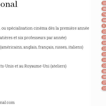
ional
1
8
7
8
5
ma ou spécialisation cinéma dès la première année
1
matières et six professeurs par année)
1
2
éricains, anglais, français, russes, italiens)
2
1
1
s-Unis et au Royaume-Uni (ateliers)
1
1
9
17
1
onal.com