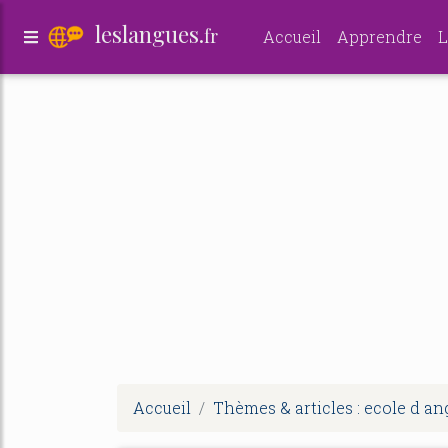
leslangues.
fr
Accueil
Apprendre
L
Accueil
Thèmes & articles : ecole d an