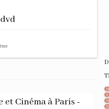
 dvd
hème
D
T
1
9
 et Cinéma à Paris -
1
1