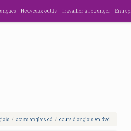
angues
Nouveaux outils
Travailler à l'étranger
Entrep
glais
cours anglais cd
cours d anglais en dvd