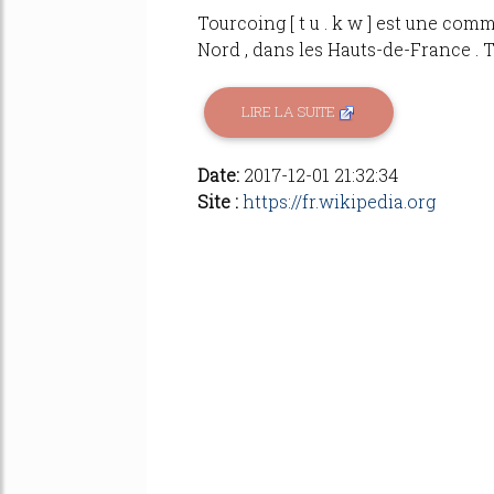
Tourcoing [ t u . k w ] est une co
Nord , dans les Hauts-de-France . 
LIRE LA SUITE
Date:
2017-12-01 21:32:34
Site :
https://fr.wikipedia.org