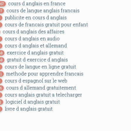
cours d anglais en france
267
cours de langue anglais francais
97
publicite en cours d anglais
4
cours de francais gratuit pour enfant
4
cours d anglais des affaires
cours d anglais en audio
0
cours d anglais et allemand
0
exercice d anglais gratuit
38
gratuit d exercice d anglais
38
cours de langue en ligne gratuit
0
methode pour apprendre francais
01
cours d espagnol sur le web
0
cours d allemand gratuitement
86
cours anglais gratuit a telecharger
5
logiciel d anglais gratuit
1
livre d anglais gratuit
0