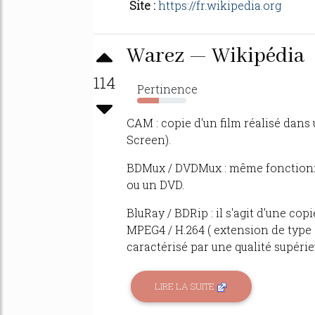
Site :
https://fr.wikipedia.org
Warez — Wikipédia
114
Pertinence
44%
CAM : copie d'un film réalisé dans
Screen).
BDMux / DVDMux : même fonctionn
ou un DVD.
BluRay / BDRip : il s'agit d'une cop
MPEG4 / H.264 ( extension de type .
caractérisé par une qualité supérieu
LIRE LA SUITE