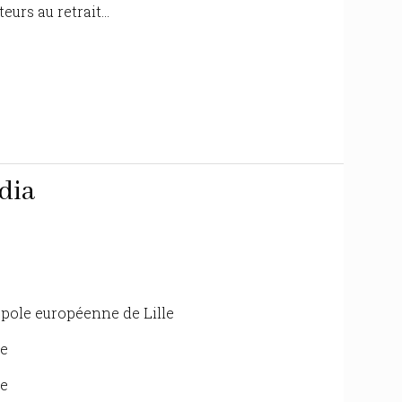
rs au retrait...
dia
ropole européenne de Lille
ce
ce